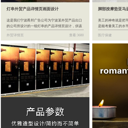
灯串外贸产品详情页画面设计
脚部按摩垫亚马
这是我们宁波甬邦广告公司为宁波某外贸产品出口
美工的神奇就是把平
的公司所设计的一组灯串的产品详情页设计，供该
是能考量美工的水平
客户网上推广使用。
单,这是一个合格的
外贸详情页
查看:3680
医疗保健
得上电商美工的荣