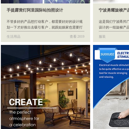
手提露营灯阿里国际站拍照设计
宁波勇耀旋梭产
不管多好的产品想打动客户，都需要好好的设计规
这是我们宁波甬邦
划一下才好推出去吸引客户，就跟姑娘家也需要打
设计的一组旋梭产
扮下才好出去相亲一样的道理。
使用。
生活用品
查看:2019
服装